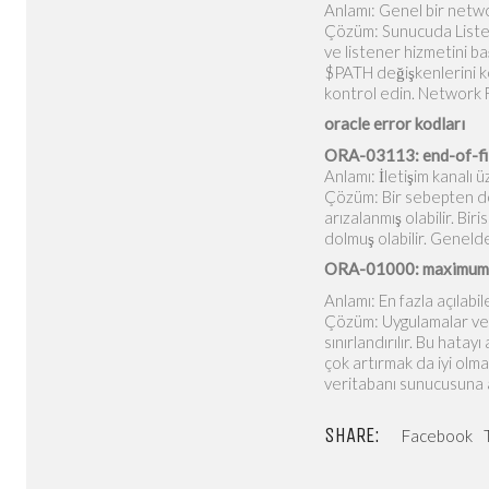
Anlamı: Genel bir netwo
Çözüm: Sunucuda Listene
ve listener hizmetini b
$PATH değişkenlerini ko
kontrol edin. Network Fi
oracle error kodları
ORA-03113: end-of-fi
Anlamı: İletişim kanalı
Çözüm: Bir sebepten dola
arızalanmış olabilir. Bir
dolmuş olabilir. Genelde
ORA-01000: maximum 
Anlamı: En fazla açılabil
Çözüm: Uygulamalar ver
sınırlandırılır. Bu hatay
çok artırmak da iyi olma
veritabanı sunucusuna a
SHARE:
Facebook