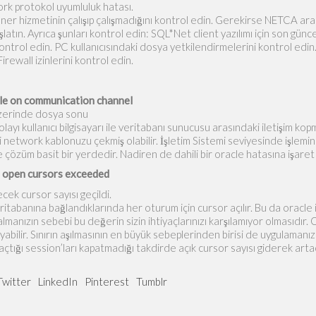
rk protokol uyumluluk hatası.
r hizmetinin çalışıp çalışmadığını kontrol edin. Gerekirse NETCA aracı
aşlatın. Ayrıca şunları kontrol edin: SQL*Net client yazılımı için so
ntrol edin. PC kullanıcısındaki dosya yetkilendirmelerini kontrol ed
rewall izinlerini kontrol edin.
le on communication channel
 üzerinde dosya sonu
yı kullanıcı bilgisayarı ile veritabanı sunucusu arasındaki iletişim kop
isi network kablonuzu çekmiş olabilir. İşletim Sistemi seviyesinde işlemin
 çözüm basit bir yerdedir. Nadiren de dahili bir oracle hatasına işaret
open cursors exceeded
ecek cursor sayısı geçildi.
itabanına bağlandıklarında her oturum için cursor açılır. Bu da orac
ı almanızın sebebi bu değerin sizin ihtiyaçlarınızı karşılamıyor olmasıdır
yabilir. Sınırın aşılmasının en büyük sebeplerinden birisi de uygulamanız
çtığı session’ları kapatmadığı takdirde açık cursor sayısı giderek arta
Twitter
LinkedIn
Pinterest
Tumblr