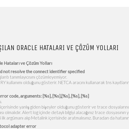
ŞILAN ORACLE HATALARI VE ÇÖZÜM YOLLARI
le Hataları ve Çözüm Yolları
ot resolve the connect identifier specified
lantı tanımlayıcısını çözümleyemiyor.
 kullanımı olduğunu gösterir. NETCA aracını kullanarak tns kayıtları
ror code, arguments: [%s], [%s],[%s], [%s], [%s]
u.
çerisinde yanlış giden bişeyler olduğunu gösterir ve trace dosyalarında
ası olmalıdır. Alert log içinde detaylı bilgiyi alacağınız trace dosyasını
 ilk argümanı alıp Metalink içerisinde aratmalısınız. Buradan da hatanın ne
ocol adapter error