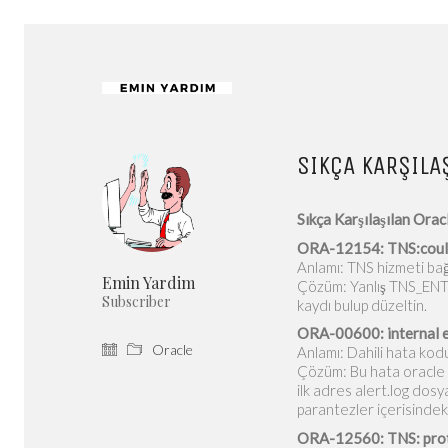
SIKÇA KARŞILA
Sıkça Karşılaşılan Orac
ORA-12154: TNS:could n
Anlamı: TNS hizmeti bağ
Emin Yardim
Çözüm: Yanlış TNS_ENTRY
Subscriber
kaydı bulup düzeltin.
ORA-00600: internal er
Oracle
Anlamı: Dahili hata kod
Çözüm: Bu hata oracle i
ilk adres alert.log dosy
parantezler içerisindeki
ORA-12560: TNS: prot