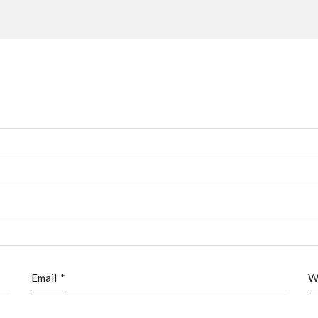
Email
*
W